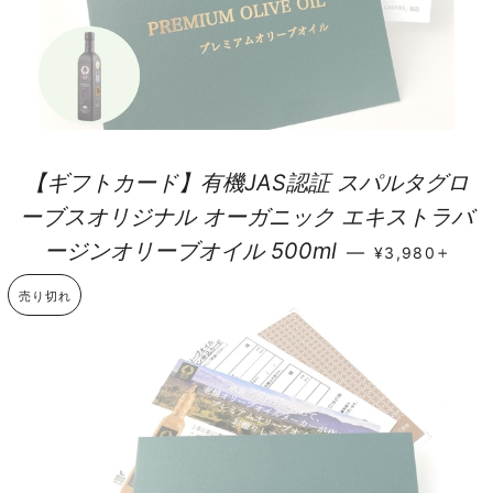
【ギフトカード】有機JAS認証 スパルタグロ
ーブスオリジナル オーガニック エキストラバ
通常価格
+
ージンオリーブオイル 500ml
—
¥3,980
売り切れ