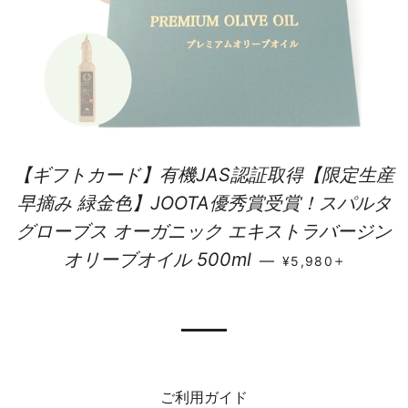
【ギフトカード】有機JAS認証取得【限定生産
早摘み 緑金色】JOOTA優秀賞受賞！スパルタ
グローブス オーガニック エキストラバージン
通常価格
+
オリーブオイル 500ml
—
¥5,980
ご利用ガイド